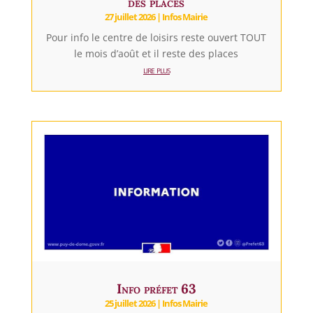
des places
27 juillet 2026
|
Infos Mairie
Pour info le centre de loisirs reste ouvert TOUT
le mois d’août et il reste des places
lire plus
Info préfet 63
25 juillet 2026
|
Infos Mairie