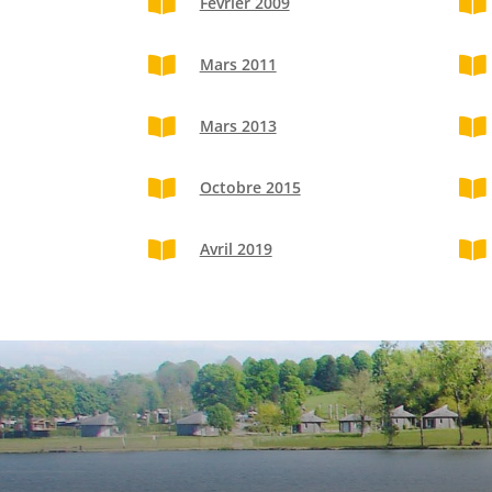

Février 2009


Mars 2011


Mars 2013


Octobre 2015


Avril 2019
