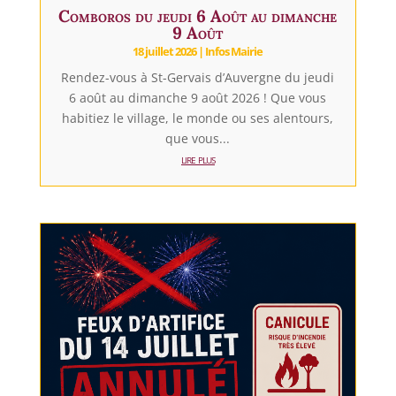
Comboros du jeudi 6 Août au dimanche
9 Août
18 juillet 2026
|
Infos Mairie
Rendez-vous à St-Gervais d’Auvergne du jeudi
6 août au dimanche 9 août 2026 ! Que vous
habitiez le village, le monde ou ses alentours,
que vous...
lire plus